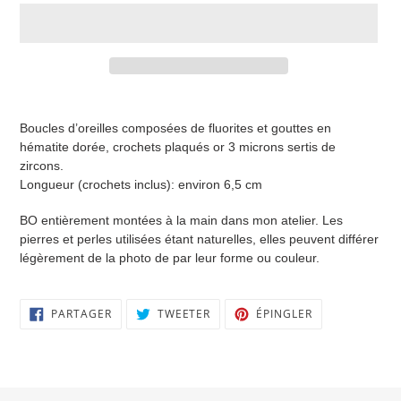
Ajout
d'un
Boucles d’oreilles composées de fluorites et gouttes en
produit
hématite dorée, crochets plaqués or 3 microns sertis de
à
zircons.
votre
Longueur (crochets inclus): environ 6,5 cm
panier
BO entièrement montées à la main dans mon atelier. Les
pierres et perles utilisées étant naturelles, elles peuvent différer
légèrement de la photo de par leur forme ou couleur.
PARTAGER
TWEETER
ÉPINGLER
PARTAGER
TWEETER
ÉPINGLER
SUR
SUR
SUR
FACEBOOK
TWITTER
PINTEREST