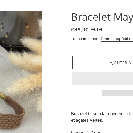
Bracelet May
Prix
€89,00 EUR
normal
Taxes incluses.
Frais d'expéditio
AJOUTER A
Ajout
d'un
Bracelet tissé a la main en fil 
produit
et agates vertes.
à
votre
Largeur 1,2 cm