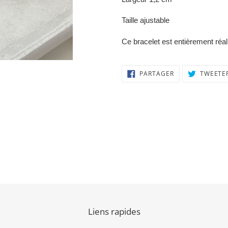
panier
Taille ajustable
Ce bracelet est entièrement réa
PARTAGER
PARTAGER
TWEETE
SUR
FACEBOOK
Liens rapides