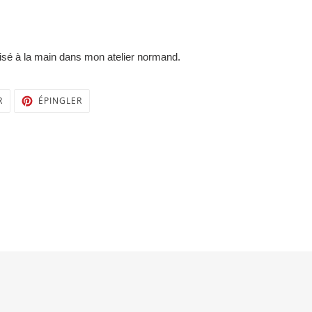
lisé à la main dans mon atelier normand.
TWEETER
ÉPINGLER
R
ÉPINGLER
SUR
SUR
TWITTER
PINTEREST