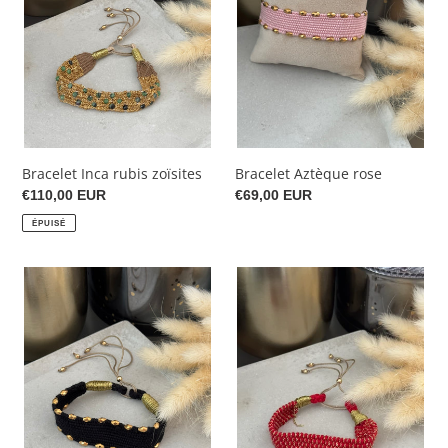
Bracelet Inca rubis zoïsites
Bracelet Aztèque rose
Prix
€110,00 EUR
Prix
€69,00 EUR
normal
normal
ÉPUISÉ
Bracelet
Bracelet
Aztèque
Yucatan
noir
rouge