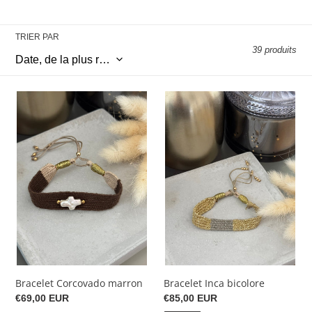
o
l
TRIER PAR
39 produits
l
e
Bracelet
Bracelet
c
Corcovado
Inca
marron
bicolore
t
i
o
n
:
Bracelet Corcovado marron
Bracelet Inca bicolore
Prix
€69,00 EUR
Prix
€85,00 EUR