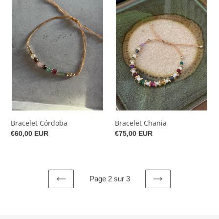
Córdoba
Chania
Bracelet Córdoba
Bracelet Chania
Prix
€60,00 EUR
Prix
€75,00 EUR
normal
normal
Page 2 sur 3
PAGE
PAGE
PRÉCÉDENTE
SUIVANTE