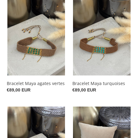
Bracelet
Bracelet
Maya
Maya
agates
turquoises
vertes
Bracelet Maya agates vertes
Bracelet Maya turquoises
Prix
€89,00 EUR
Prix
€89,00 EUR
normal
normal
Bracelet
Bracelet
Inca
Aztèque
rubis
rose
zoïsites