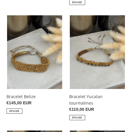
normal
normal
ÉPUISÉ
Bracelet
Bracelet
Belize
Yucatan
tourmalines
Bracelet Belize
Bracelet Yucatan
tourmalines
Prix
€145,00 EUR
normal
Prix
€110,00 EUR
ÉPUISÉ
normal
ÉPUISÉ