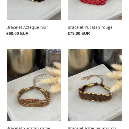
Bracelet Aztèque noir
Bracelet Yucatan rouge
Prix
€69,00 EUR
Prix
€79,00 EUR
normal
normal
Bracelet
Bracelet
Yucatan
Aztèque
camel
marron
Bracelet Yucatan camel
Bracelet Aztèque marron