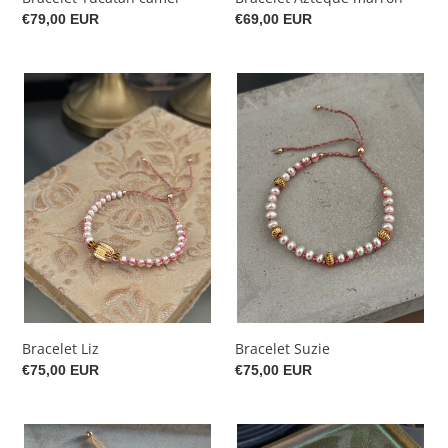
Prix
€79,00 EUR
Prix
€69,00 EUR
normal
normal
Bracelet
Bracelet
Liz
Suzie
Bracelet Liz
Bracelet Suzie
Prix
€75,00 EUR
Prix
€75,00 EUR
normal
normal
Bracelet
Bracelet